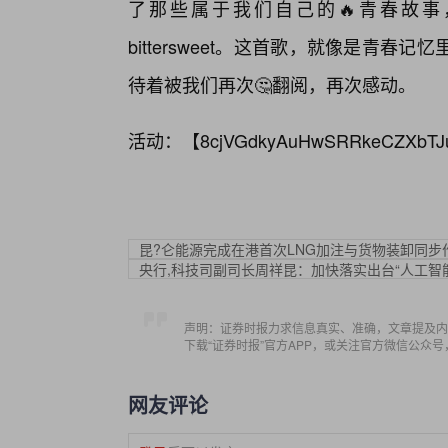
了那些属于我们自己的🔥青春故事
bittersweet。这首歌，就像是青
待着被我们再次🤔翻阅，再次感动。
活动：【
8cjVGdkyAuHwSRRkeCZXbTJ
昆?仑能源完成在港首次LNG加注与货物装卸同步
央行,科技司副司长周祥昆：加快落实出台“人工智
声明：证券时报力求信息真实、准确，文章提及内
下载“证券时报”官方APP，或关注官方微信公众
网友评论