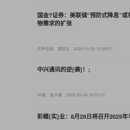
国金?证券：美联储“预防式降息”
物需求的扩张
华声在线
胡舒立
2026-01-25 13:38:07
中兴通讯的逆{袭}！;
36氪
张大春
2026-02-04 16:37:07
彩蝶{实}业：8月28日将召开202