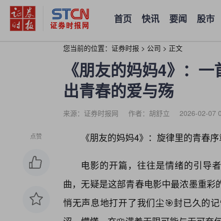
首页
快讯
要闻
股市
您当前的位置：
证券时报
>
公司
>
正文
《朋友的妈妈4》：一
出青春的爱与殇
来源：证券时报网
作者：胡舒立
2026-02-07 
《朋友的妈妈4》：旋律里的青春序
点赞
电影的开篇，往往是情绪的引导者
曲，无疑是这部青春电影中最浓墨重彩
悄无声息地打开了我们尘🎯封已久的