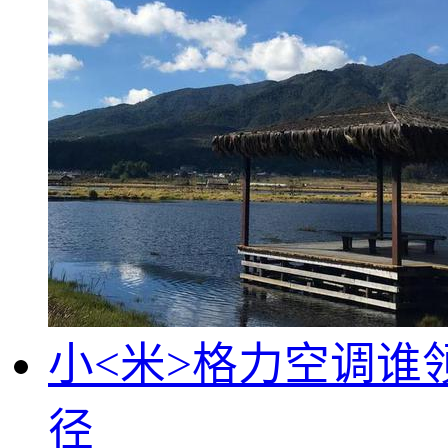
小<米>格力空调
径