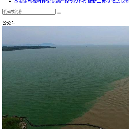
基金
金融
视听
评论
专题
产经
创投
科创板
新三板
投教
ESG
滚
公众号