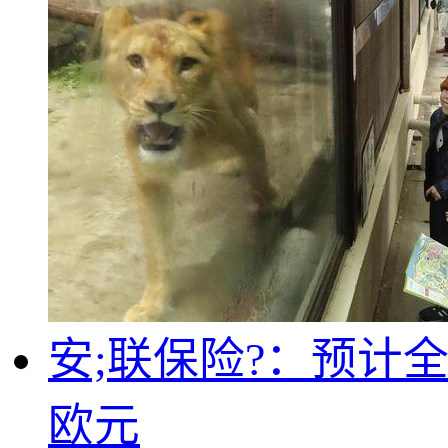
安;联保险?：预计全
欧元