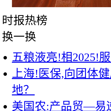
时报
热榜
换一换
五粮液亮!相2025
上海!医保,向团体
地？
美国农:产品贸—易