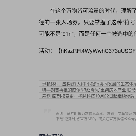
在这个万物皆可流量的时代，理解了“
径的一张入场券。只要掌握了这种“符号
可能不是“91n”，而是任何一个被选中的
活动：【
hKszRFt4WyWwhC373uUSCF
尹艳{林}：应构建{大}中小银行协同发展的生态体
特—朗普再批鲍威尔“拖延降息”重创房地产业 联
筹划‘控’制权变更，华脉科技10月22日起继续停牌
声明：证券时报力求信息真实、准确，文章提及内
下载“证券时报”官方APP，或关注官方微信公众