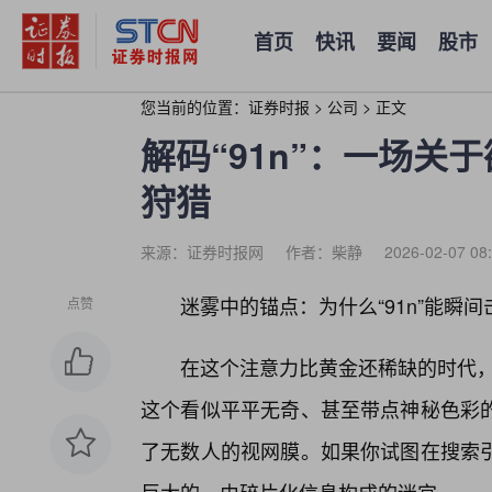
首页
快讯
要闻
股市
您当前的位置：
证券时报
>
公司
>
正文
解码“91n”：一场关
狩猎
来源：证券时报网
作者：柴静
2026-02-07 08
迷雾中的锚点：为什么“91n”能瞬
点赞
在这个注意力比黄金还稀缺的时代，
这个看似平平无奇、甚至带点神秘色彩
了无数人的视网膜。如果你试图在搜索