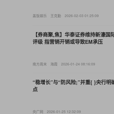
盖饭娱乐
王克勤
2026-02-03 01:25:09
【券商聚,焦】华泰证券维持新濠国际发展
评级 指营销开销或导致EM承压
南方周末
海霞
2026-01-24 08:16:09
“稳增长”与“防风险;”并重{ }央
点
央广网
2026-01-25 12:32:09