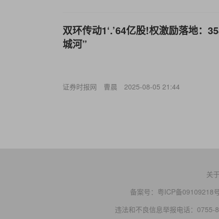
双环传动1‘.’64亿股!权激励落地：
城河”
证券时报网
曹晨
2025-08-05 21:44
关
备案号：
粤ICP备09109218
违法和不良信息举报电话：0755-83